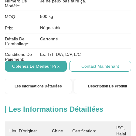
Numéro De
Je ne peux pas faire ça.
Modèle:
500 kg
MOQ:
Négociable
Prix:
Détails De
Cartonné
L'emballage:
Conditions De
Ex: T/T, D/A, D/P, L/C
Paiement:
Obtenez Le Meilleur Prix
Contact Maintenant
Les Informations Détaillées
Description De Produit
Les Informations Détaillées
ISO, 
Lieu D'origine:
Chine
Certification:
Halal