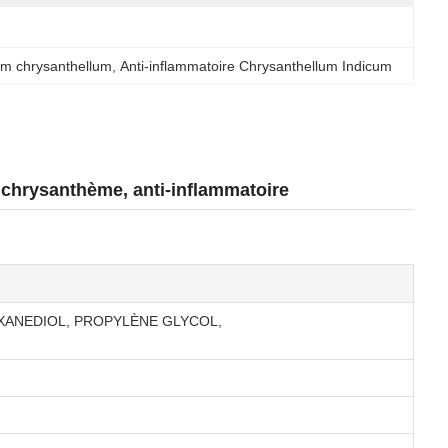
cum chrysanthellum
, 
Anti-inflammatoire Chrysanthellum Indicum
 chrysanthème, anti-inflammatoire
XANEDIOL, PROPYLÈNE GLYCOL,