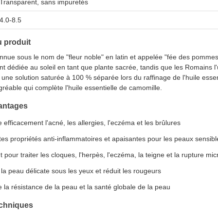
Transparent, sans impuretés
4.0-8.5
u produit
nnue sous le nom de "fleur noble" en latin et appelée "fée des pommes" 
nt dédiée au soleil en tant que plante sacrée, tandis que les Romains l'u
une solution saturée à 100 % séparée lors du raffinage de l'huile esse
réable qui complète l'huile essentielle de camomille.
antages
 efficacement l'acné, les allergies, l'eczéma et les brûlures
es propriétés anti-inflammatoires et apaisantes pour les peaux sensibl
t pour traiter les cloques, l'herpès, l'eczéma, la teigne et la rupture mi
la peau délicate sous les yeux et réduit les rougeurs
 la résistance de la peau et la santé globale de la peau
echniques