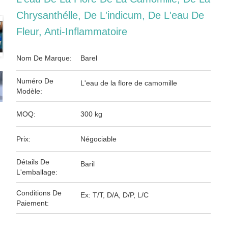
Chrysanthélle, De L'indicum, De L'eau De
Fleur, Anti-Inflammatoire
Nom De Marque:
Barel
Numéro De
L'eau de la flore de camomille
Modèle:
MOQ:
300 kg
Prix:
Négociable
Détails De
Baril
L'emballage:
Conditions De
Ex: T/T, D/A, D/P, L/C
Paiement: