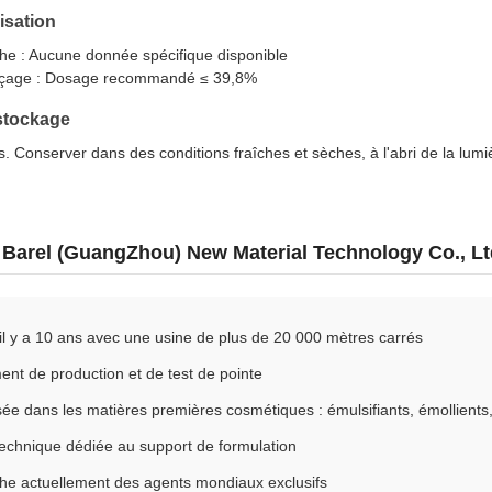
lisation
he : Aucune donnée spécifique disponible
inçage : Dosage recommandé ≤ 39,8%
stockage
s. Conserver dans des conditions fraîches et sèches, à l'abri de la lum
 Barel (GuangZhou) New Material Technology Co., Lt
l y a 10 ans avec une usine de plus de 20 000 mètres carrés
nt de production et de test de pointe
sée dans les matières premières cosmétiques : émulsifiants, émollients, é
echnique dédiée au support de formulation
he actuellement des agents mondiaux exclusifs