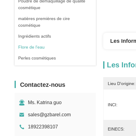
Poudre de démaquillage de qualité
cosmétique
matières premières de cire
cosmétique
Ingrédients actifs
Les Infor
Flore de l'eau
Perles cosmétiques
Les Info
Lieu D'origine:
Contactez-nous
Ms. Katrina guo
INCI:
sales@gzbarel.com
18922398107
EINECS: