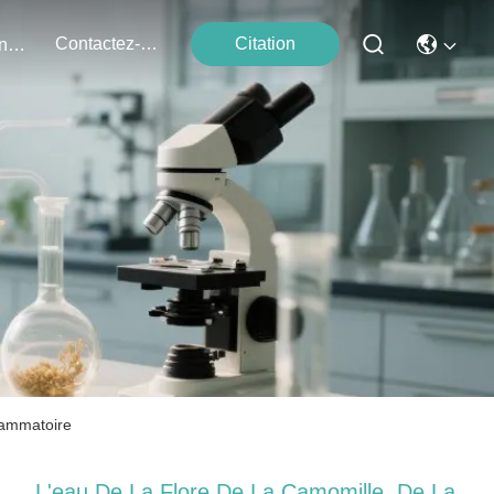
Contactez-Nous
Citation
Événements
flammatoire
L'eau De La Flore De La Camomille, De La