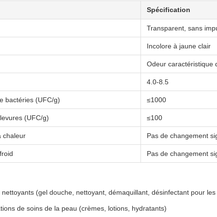
Spécification
Transparent, sans imp
Incolore à jaune clair
Odeur caractéristique
4.0-8.5
e bactéries (UFC/g)
≤1000
 levures (UFC/g)
≤100
a chaleur
Pas de changement sig
froid
Pas de changement sig
 nettoyants (gel douche, nettoyant, démaquillant, désinfectant pour les
ions de soins de la peau (crèmes, lotions, hydratants)