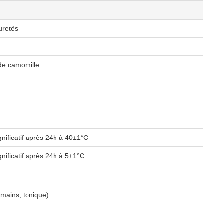
uretés
 de camomille
nificatif après 24h à 40±1°C
nificatif après 24h à 5±1°C
 mains, tonique)