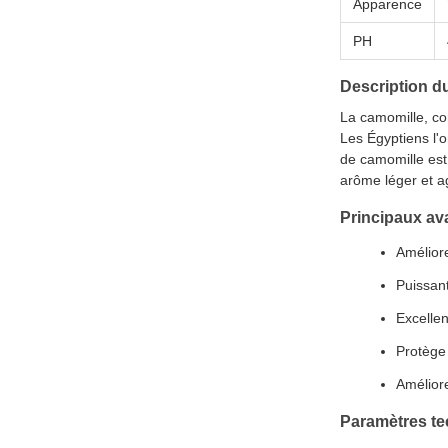
Apparence
PH
Description d
La camomille, co
Les Égyptiens l'o
de camomille est 
arôme léger et ag
Principaux av
Améliore
Puissant
Excellen
Protège 
Améliore
Paramètres t