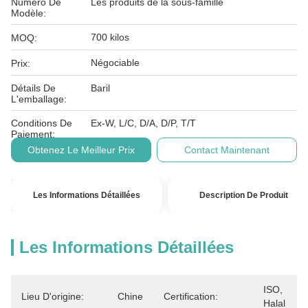
Numéro De
Les produits de la sous-famille
Modèle:
700 kilos
MOQ:
Négociable
Prix:
Détails De
Baril
L'emballage:
Conditions De
Ex-W, L/C, D/A, D/P, T/T
Paiement:
Obtenez Le Meilleur Prix
Contact Maintenant
Les Informations Détaillées
Description De Produit
Les Informations Détaillées
ISO, 
Lieu D'origine:
Chine
Certification:
Halal