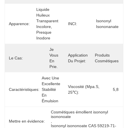
Liquide 
Huileux 
Transparent 
Isononyl 
Apparence:
INCI:
Incolore, 
Isononanate
Presque 
Inodore
Je 
Vous 
Application
Produits 
Le Cas:
En 
Du Projet:
Cosmétiques
Prie.
Avec Une 
Excellente 
Viscosité (mpa.s,
Caractéristiques:
Stabilité 
5,8
25℃):
En 
Émulsion
Cosmétiques émollient isononyl 
isononoate
Mettre en évidence:
, 
Isononyl isononoate CAS 59219-71-