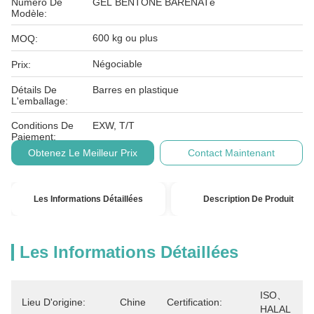
Numéro De
GEL BENTONE BARENATé
Modèle:
600 kg ou plus
MOQ:
Négociable
Prix:
Détails De
Barres en plastique
L'emballage:
Conditions De
EXW, T/T
Paiement:
Obtenez Le Meilleur Prix
Contact Maintenant
Les Informations Détaillées
Description De Produit
Les Informations Détaillées
ISO、
Lieu D'origine:
Chine
Certification:
HALAL