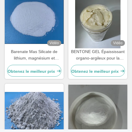
Vidéo
Vidéo
Barenate Mas Silicate de
BENTONE GEL Épaississant
lithium, magnésium et
organo-argileux pour la
sodium pour cosmétiques,
stabilité et la texture en
soins de la peau, cheveux et
phase huileuse
Obtenez le meilleur prix
Obtenez le meilleur prix
corps