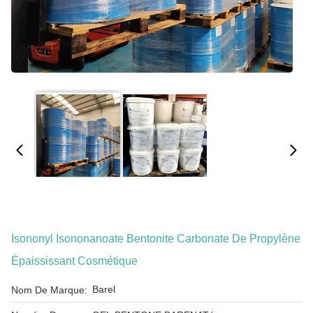
Isononyl Isononanoate Bentonite Carbonate De Propylène
Épaississant Cosmétique
Barel
Nom De Marque: