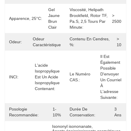
Gel 
Viscosité, Helipath
Jaune 
Brookfield, Rotor TF,
> 
Apparence, 25°C:
Brun 
Pa.s, 2,5 Tours Par
2500
Clair
Minute:
Odeur 
Contenu En Cendres,
> 
Odeur:
Caractéristique
%:
10
Il Est 
Également 
L'acide 
Possible 
Isopropylique 
Le Numéro
D'envoyer 
INCI:
Est Un Acide 
CAS.:
Un Courriel 
Isopropylique 
À 
Contenant:
L'adresse 
Suivante:
Posologie
1-
Durée De
3 
Recommandée:
10%
Conservation:
Ans
Isononyl isononanate
, 