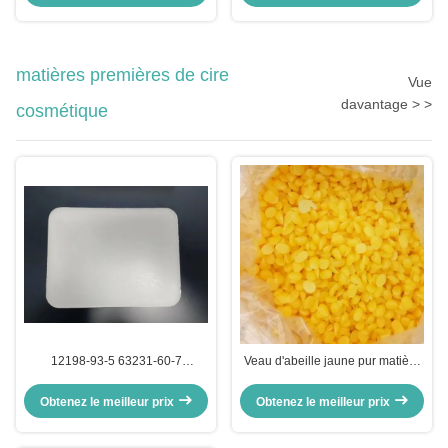
coquille de noix
matières premières de cire
Vue
davantage > >
cosmétique
12198-93-5 63231-60-7
Veau d'abeille jaune pur matière
Ozokérite Ceré Microcristalline
première de la cire cosmétique
Solide cireux facile à fondre lisse
CAS n° 8006-40-4
Obtenez le meilleur prix
Obtenez le meilleur prix