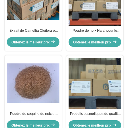
Extrait de Camellia Oleifera en
Poudre de noix Halal pour le
poudre de décapage 60/80
visage Juglans brun Regia
Maillage CAS 94333-93-4
poudre de noix de coquille
Obtenez le meilleur prix
Obtenez le meilleur prix
Poudre de coquille de noix de
Produits cosmétiques de qualité
Juglans Regia Poudre de noix
Juglans Regia Poudre de
naturelle pour exfoliant la peau
coquille de noix 40/60 Poudre de
Obtenez le meilleur prix
Obtenez le meilleur prix