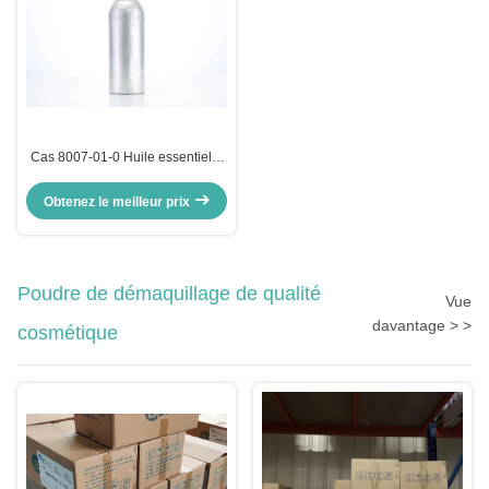
Cas 8007-01-0 Huile essentielle
crue de rose Huile de fleur de
rose Parfum
Obtenez le meilleur prix
Poudre de démaquillage de qualité
Vue
davantage > >
cosmétique