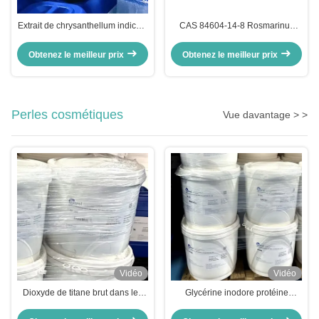
Extrait de chrysanthellum indicum
CAS 84604-14-8 Rosmarinus
de camomille Hydrosols d'eau de
Officinalis L'eau des feuilles
fleur
Produits cosmétiques
Obtenez le meilleur prix
Obtenez le meilleur prix
Perles cosmétiques
Vue davantage > >
Vidéo
Vidéo
Dioxyde de titane brut dans les
Glycérine inodore protéine
cosmétiques Glycérine Perles de
végétale hydrolysée matières
protéines végétales hydrolysées
premières Perles cosmétiques