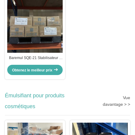
Baremul SQE-21 Stabilisateur à
émulsion forte pour les
cosmétiques CAS 69364-63-2
Obtenez le meilleur prix
Émulsifiant pour produits
Vue
davantage > >
cosmétiques