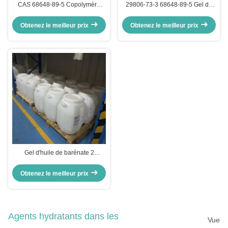
CAS 68648-89-5 Copolymère
29806-73-3 68648-89-5 Gel de
isoprénique de styrène
palmitate 2-éthylhexyl pour base
hydrogéné dans les cosmétiques
de versagel de laque à lèvres
Obtenez le meilleur prix
Obtenez le meilleur prix
Gel d'huile de barénate 2
éthylhexyl palmitate copolymère
hydrogéné de styrène isoprène
Obtenez le meilleur prix
Agents hydratants dans les
Vue