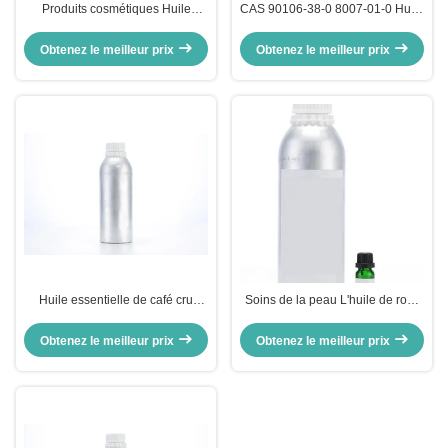
Produits cosmétiques Huile
CAS 90106-38-0 8007-01-0 Huile
essentielle crue de Perilla Huile
essentielle brute de rose de
essentielle pure de Perilla
Damas
Obtenez le meilleur prix
Obtenez le meilleur prix
Ocymoides Extrait de feuille
Huile essentielle de café cru
Soins de la peau L'huile de rose
COFFEA ARABICA Huile de
de fleurs Parfum no 8007-01-0
graines de café CAS 8001-67-0
pour l'aromathérapie
Obtenez le meilleur prix
Obtenez le meilleur prix