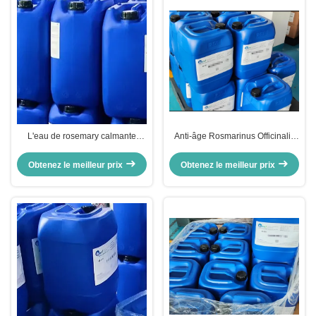
L'eau de rosemary calmante
Anti-âge Rosmarinus Officinalis
84604-14-8 Rosmarinus
eau de feuilles anti-oxydation eau
Officinalis Hydrosols d'eau de
de feuilles de romarin
Obtenez le meilleur prix
Obtenez le meilleur prix
feuilles