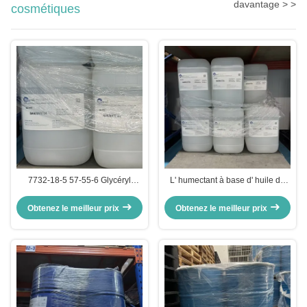
davantage > >
cosmétiques
7732-18-5 57-55-6 Glycéryl
L' humectant à base d' huile de
acrylate / acide acrylique
barénate transparente dans les
copolymère matières premières
cosmétiques améliore la douceur
Obtenez le meilleur prix
Obtenez le meilleur prix
cosmétiques
de la peau