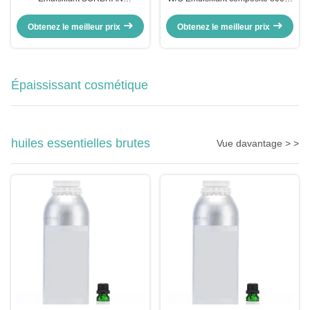
SESQUIOLEATE CAS 8007-43-0
43-0 PEG 30
DIPOLYHYDROXYSTÉARATE
Obtenez le meilleur prix
Obtenez le meilleur prix
Épaississant cosmétique
huiles essentielles brutes
Vue davantage > >