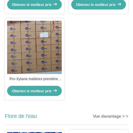
Ingrédients actifs Éclaircissement
tétrahydropyrantriol CAS n°
Obtenez le meilleur prix
Obtenez le meilleur prix
de la peau N° CAS 79-14-1
439685-79-7
Pro-Xylane matières premières
Hydroxypropyl
Tétrahydropyrantriol anti-âge
Obtenez le meilleur prix
raffermissant la peau
Flore de l'eau
Vue davantage > >