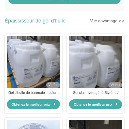
Épaississeur de gel d'huile
Vue davantage > >
Vidéo
Vidéo
Gel d'huile de barénate incolore
Gel clair hydrogéné Styrène /
épaississant le styrène
isoprène copolymère matières
hydrogéné pour la peau
premières cosmétiques
Obtenez le meilleur prix
Obtenez le meilleur prix
hydratants Huile BARENATE GEL
2#