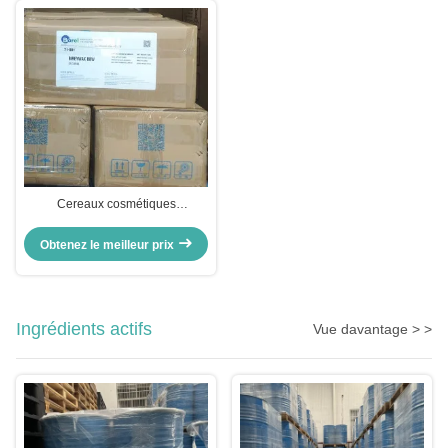
Cereaux cosmétiques
synthétiques mélange physique
de cire d'abeille microcristalline
Obtenez le meilleur prix
CAS n° 8006-40-4
Ingrédients actifs
Vue davantage > >