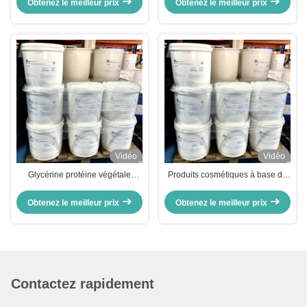
Obtenez le meilleur prix
Obtenez le meilleur prix
Vidéo
Vidéo
Glycérine protéine végétale
Produits cosmétiques à base de
hydrolysée couleur perles
glycérine
cosmétiques personnalisables
Obtenez le meilleur prix
Obtenez le meilleur prix
Contactez rapidement