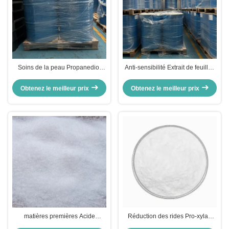
Soins de la peau Propanediol
Anti-sensibilité Extrait de feuilles
Cosmétiques
d'aloe barbadensis liquide clair
Hydroxyacetophenone Liquide
pour la peau
Obtenez le meilleur prix
Obtenez le meilleur prix
incolore
matières premières Acide
Réduction des rides Pro-xylan
glycolique cosmétique
hydroxypropyl