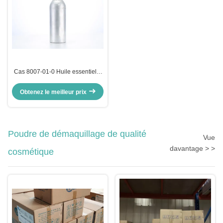
Cas 8007-01-0 Huile essentielle
crue de rose Huile de fleur de
rose Parfum
Obtenez le meilleur prix
Poudre de démaquillage de qualité
Vue
davantage > >
cosmétique