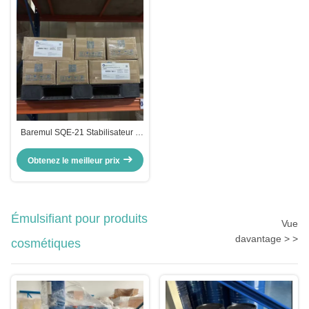
Baremul SQE-21 Stabilisateur à
émulsion forte pour les
cosmétiques CAS 69364-63-2
Obtenez le meilleur prix
Émulsifiant pour produits
Vue
davantage > >
cosmétiques