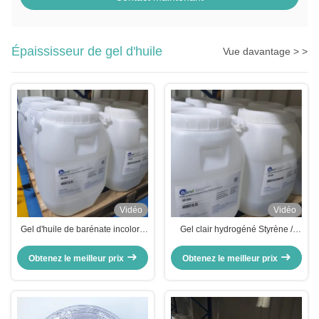
Épaississeur de gel d'huile
Vue davantage > >
Vidéo
Vidéo
Gel d'huile de barénate incolore
Gel clair hydrogéné Styrène /
épaississant le styrène
isoprène copolymère matières
hydrogéné pour la peau
premières cosmétiques
Obtenez le meilleur prix
Obtenez le meilleur prix
hydratants Huile BARENATE GEL
2#