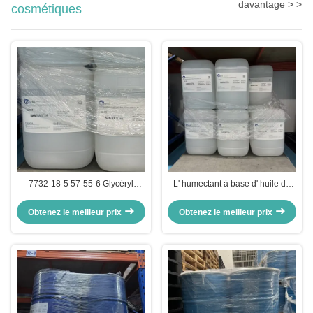
davantage > >
cosmétiques
7732-18-5 57-55-6 Glycéryl
L' humectant à base d' huile de
acrylate / acide acrylique
barénate transparente dans les
copolymère matières premières
cosmétiques améliore la douceur
Obtenez le meilleur prix
Obtenez le meilleur prix
cosmétiques
de la peau