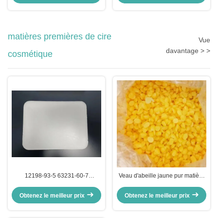
coquille de noix
matières premières de cire
Vue
davantage > >
cosmétique
12198-93-5 63231-60-7
Veau d'abeille jaune pur matière
Ozokérite Ceré Microcristalline
première de la cire cosmétique
Solide cireux facile à fondre lisse
CAS n° 8006-40-4
Obtenez le meilleur prix
Obtenez le meilleur prix