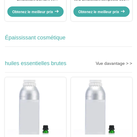
SESQUIOLEATE CAS 8007-43-0
43-0 PEG 30
DIPOLYHYDROXYSTÉARATE
Obtenez le meilleur prix
Obtenez le meilleur prix
Épaississant cosmétique
huiles essentielles brutes
Vue davantage > >