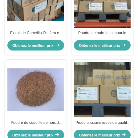
Extrait de Camellia Oleifera en
Poudre de noix Halal pour le
poudre de décapage 60/80
visage Juglans brun Regia
Maillage CAS 94333-93-4
poudre de noix de coquille
Obtenez le meilleur prix
Obtenez le meilleur prix
Poudre de coquille de noix de
Produits cosmétiques de qualité
Juglans Regia Poudre de noix
Juglans Regia Poudre de
naturelle pour exfoliant la peau
coquille de noix 40/60 Poudre de
Obtenez le meilleur prix
Obtenez le meilleur prix