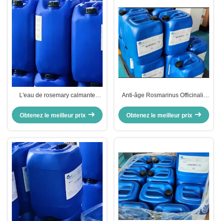
L'eau de rosemary calmante
Anti-âge Rosmarinus Officinalis
84604-14-8 Rosmarinus
eau de feuilles anti-oxydation eau
Officinalis Hydrosols d'eau de
de feuilles de romarin
Obtenez le meilleur prix
Obtenez le meilleur prix
feuilles