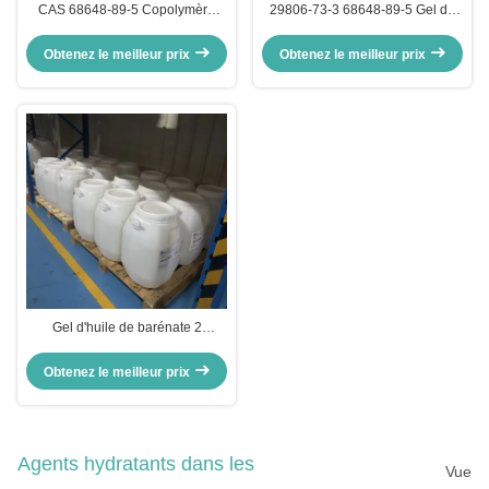
CAS 68648-89-5 Copolymère
29806-73-3 68648-89-5 Gel de
isoprénique de styrène
palmitate 2-éthylhexyl pour base
hydrogéné dans les cosmétiques
de versagel de laque à lèvres
Obtenez le meilleur prix
Obtenez le meilleur prix
Gel d'huile de barénate 2
éthylhexyl palmitate copolymère
hydrogéné de styrène isoprène
Obtenez le meilleur prix
Agents hydratants dans les
Vue