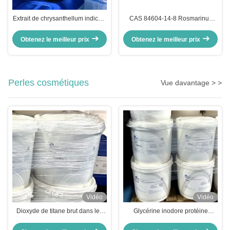
Extrait de chrysanthellum indicum
CAS 84604-14-8 Rosmarinus
de camomille Hydrosols d'eau de
Officinalis L'eau des feuilles
fleur
Produits cosmétiques
Obtenez le meilleur prix
Obtenez le meilleur prix
Perles cosmétiques
Vue davantage > >
Vidéo
Vidéo
Dioxyde de titane brut dans les
Glycérine inodore protéine
cosmétiques Glycérine Perles de
végétale hydrolysée matières
protéines végétales hydrolysées
premières Perles cosmétiques