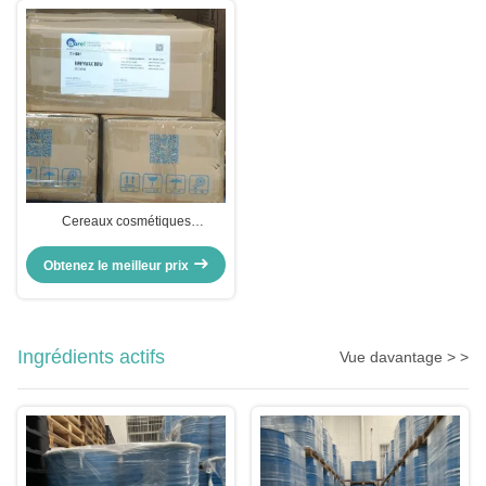
Cereaux cosmétiques
synthétiques mélange physique
de cire d'abeille microcristalline
Obtenez le meilleur prix
CAS n° 8006-40-4
Ingrédients actifs
Vue davantage > >