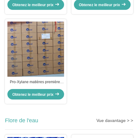
Ingrédients actifs Éclaircissement
tétrahydropyrantriol CAS n°
Obtenez le meilleur prix
Obtenez le meilleur prix
de la peau N° CAS 79-14-1
439685-79-7
Pro-Xylane matières premières
Hydroxypropyl
Tétrahydropyrantriol anti-âge
Obtenez le meilleur prix
raffermissant la peau
Flore de l'eau
Vue davantage > >