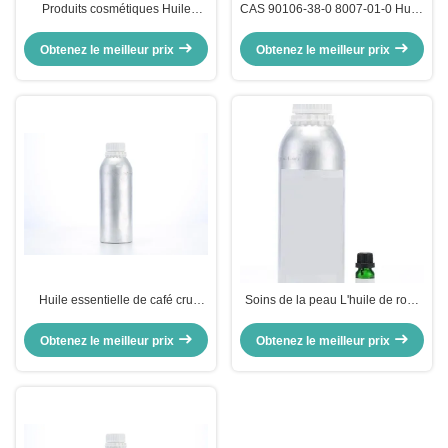
Produits cosmétiques Huile
CAS 90106-38-0 8007-01-0 Huile
essentielle crue de Perilla Huile
essentielle brute de rose de
essentielle pure de Perilla
Damas
Obtenez le meilleur prix
Obtenez le meilleur prix
Ocymoides Extrait de feuille
Huile essentielle de café cru
Soins de la peau L'huile de rose
COFFEA ARABICA Huile de
de fleurs Parfum no 8007-01-0
graines de café CAS 8001-67-0
pour l'aromathérapie
Obtenez le meilleur prix
Obtenez le meilleur prix