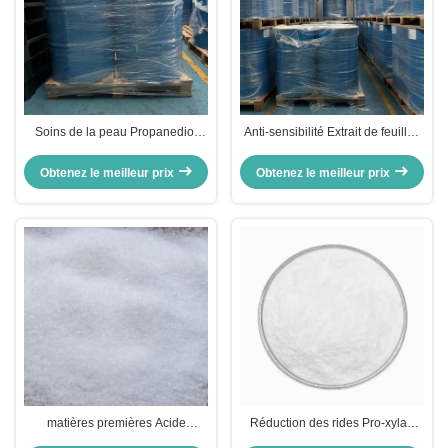
Soins de la peau Propanediol
Anti-sensibilité Extrait de feuilles
Cosmétiques
d'aloe barbadensis liquide clair
Hydroxyacetophenone Liquide
pour la peau
Obtenez le meilleur prix
Obtenez le meilleur prix
incolore
matières premières Acide
Réduction des rides Pro-xylan
glycolique cosmétique
hydroxypropyl