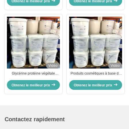
Obtenez le meilleur prix
Obtenez le meilleur prix
Vidéo
Vidéo
Glycérine protéine végétale
Produits cosmétiques à base de
hydrolysée couleur perles
glycérine
cosmétiques personnalisables
Obtenez le meilleur prix
Obtenez le meilleur prix
Contactez rapidement